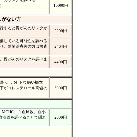
ど）
15000円
スがない方
行すると胃がんのリスクが
2200円
染している可能性を調べる
り、除菌治療後の方は検査
2464円
、胃がんのリスクを調べま
4400円
）を調べ、バセドウ病や橋本
下がコレステロール高値の
5000円
H、MCHC、白血球数、血小
や血清鉄を調べることで隠れ
2000円