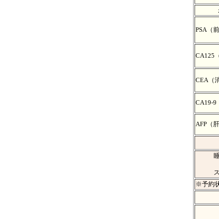
PSA（
CA12
CEA（
CA19-9
AFP（
※予約