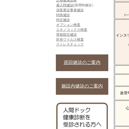
定期健康診断
雇入時健診
(採用時健診）
深夜業従事者健診
特殊健診
(
特定健診
オプション検査
エキノコックス検査
骨粗鬆症健診
インスリ
肝炎ウイルス検査
ストレスチェック
巡回健診のご案内
施設内健診のご案内
血管