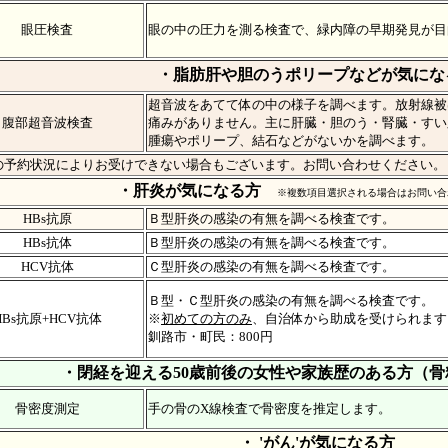
眼圧検査
眼の中の圧力を測る検査で、緑内障の早期発見が目
・脂肪肝や胆のうポリープなどが気にな
超音波をあてて体の中の様子を調べます。放射線被
腹部超音波検査
痛みがありません。主に肝臓・胆のう・腎臓・すい
腫瘍やポリープ、結石などがないかを調べます。
の予約状況によりお受けできない場合もございます。お問い合わせください。
・肝炎が気になる方
※複数項目選択される場合はお問い合
HBs抗原
Ｂ型肝炎の感染の有無を調べる検査です。
HBs抗体
Ｂ型肝炎の感染の有無を調べる検査です。
HCV抗体
Ｃ型肝炎の感染の有無を調べる検査です。
Ｂ型・Ｃ型肝炎の感染の有無を調べる検査です。
HBs抗原+HCV抗体
※
初めての方のみ
、自治体から助成を受けられます
釧路市・町民：800円
・閉経を迎える50歳前後の女性や家族歴のある方（
骨密度測定
手の骨のX線検査で骨密度を推定します。
・ 'がん'が気になる方