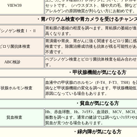
VIEW39
セットです。（ハウスダスト、猫や犬の毛、卵な
アレルゲンの原因物質が判らない方にお勧めです。
・胃バリウム検査や胃カメラを受けるチャン
胃粘膜の萎縮の程度を調べます。胃粘膜の萎縮が進
プシノゲン検査Ⅰ・Ⅱ
高くなります。
胃潰瘍や胃炎、胃がんに強く関連するピロリ菌に感
ピロリ菌抗体検査
検査です。除菌治療成功後も抗体が残る可能性があ
不適です。
ペプシノゲン検査とピロリ菌抗体検査を組み合わせ
ABC検診
す。
・甲状腺機能が気になる方
血液中の甲状腺のホルモン（F-T4、F-T3、TSH
甲状腺ホルモン検査
病など甲状腺機能の変化を調べます。甲状腺機能低
原因になっている場合もあります。
・貧血が気になる方
Hb、赤血球数、Ht、ﾌｪﾘﾁﾝ、血清鉄、MCV、MC
貧血検査
板数を調べます。通常の健診では調べないﾌｪﾘﾁﾝ
貧血が見つかる場合もあります。
・緑内障が気になる方