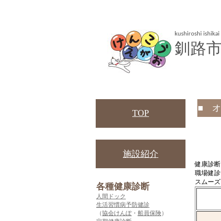
kushiroshi ishikai
釧路
■ 
TOP
施設紹介
健康診断
職場健診
スムーズ
各種健康診断
人間ドック
生活習慣病予防健診
（
協会けんぽ
・
船員保険
）