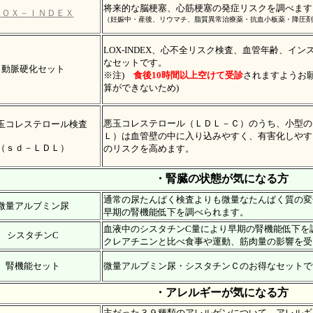
将来的な脳梗塞、心筋梗塞の発症リスクを調べます
ＬＯＸ－ＩＮＤＥＸ
（妊娠中・産後、リウマチ、脂質異常治療薬・抗血小板薬・降圧剤
LOX-INDEX、心不全リスク検査、血管年齢、イ
なセットです。
動脈硬化セット
※注)
食後10時間以上空けて受診
されますようお願
算ができないため)
悪玉コレステロール（ＬＤＬ－Ｃ）のうち、小型の
玉コレステロール検査
Ｌ）は血管壁の中に入り込みやすく、有害化しやす
（ｓｄ－ＬＤＬ）
のリスクを高めます。
・腎臓の状態が気になる方
通常の尿たんぱく検査よりも微量なたんぱく質の変
微量アルブミン尿
早期の腎機能低下を調べられます。
血液中のシスタチンC量により早期の腎機能低下を
シスタチンC
クレアチニンと比べ食事や運動、筋肉量の影響を受
腎機能セット
微量アルブミン尿・シスタチンＣのお得なセットで
・アレルギーが気になる方
主だった３９種類のアレルゲンについて、アレルギ