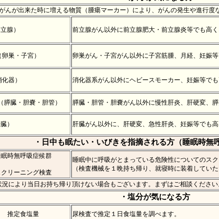
がんが出来た時に増える物質（腫瘍マーカー）により、がんの発生や進行度
前立腺）
前立腺がん以外に前立腺肥大・前立腺炎等でも高く
5（卵巣・子宮）
卵巣がん・子宮がん以外に子宮筋腫、月経、妊娠等
消化器）
消化器系がん以外にヘビースモーカー、妊娠等でも
（膵臓・胆嚢・胆管）
膵臓・胆管・胆嚢がん以外に慢性肝炎、肝硬変、膵
肝臓）
肝臓がん以外に、肝硬変、急性肝炎、妊娠等でも高
・日中も眠たい・いびきを指摘される方（睡眠時無
睡眠時無呼吸症候群
睡眠中に呼吸がとまっている危険性についてのスク
（検査機械を１晩持ち帰り、就寝時に装着していた
スクリーニング検査
状況により当日お持ち帰り頂けない場合もございます。まずはご相談ください
・塩分が気になる方
推定食塩量
尿検査で推定１日食塩量を調べます。