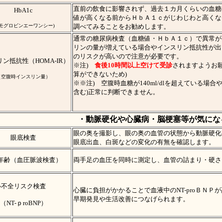
直前の飲食に影響されず、過去１カ月くらいの血糖
HbA1c
値が高くなる前からＨｂＡ１ｃがじわじわと高くな
ヘモグロビンエーワンシー)
調べてみることをお勧めします。
通常の糖尿病検査（血糖値・ＨｂＡ１ｃ）で異常が
リンの量が増えている場合やインスリン抵抗性が出
のリスクが高いので注意が必要です。
ン抵抗性（HOMA-IR）
※注)
食後10時間以上空けて受診
されますようお願
算ができないため)
（空腹時インスリン量）
※※注) 空腹時血糖が140ml/dlを超えている場
含む)正常に判断できません。
・動脈硬化や心臓病・脳梗塞等が気にな
眼の奥を撮影し、眼の奥の血管の状態から動脈硬化
眼底検査
眼底出血、白斑などの変化の有無を確認します。
年齢（血圧脈波検査）
両手足の血圧を同時に測定し、血管の詰まり・硬さ
心不全リスク検査
心臓に負担がかかることで血液中のNT-proＢＮＰ
早期発見や生活改善につなげられます。
（NT-ｐroBNP）