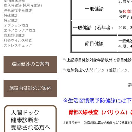
定期健康診断
35歳
雇入時健診
(採用時健診）
一般健診
深夜業従事者健診
※
40
特殊健診
出来ま
特定健診
オプション検査
一般健診（若年者）
20歳、
エキノコックス検査
骨粗鬆症健診
肝炎ウイルス検査
一般健
節目健診
ストレスチェック
40歳、
※上記節目健診対象年齢以外で節目健診を
巡回健診のご案内
※追加負担で人間ドック（差額ドック）
施設内健診のご案内
※生活習慣病予防健診には下
胃部X線検査（バリウム）
１胃部治療中 ２受診前にほかの検診などで検査を