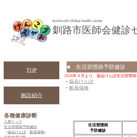
kushiroshi ishikai health center
釧路市医師会健診
■ 生活習慣病予防健診
TOP
2026年４月より、協会けんぽ生活習慣
・
協会けんぽ
・
船員保険
施設紹介
各種健康診断
人間ドック
生活習慣病
生活習慣病予防健診
予防健診
（
協会けんぽ
・
船員保険
）