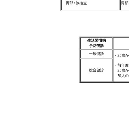
胃部X線検査
胃部
生活習慣病
予防健診
一般健診
・35歳
・前年度
総合健診
35歳か
加入の