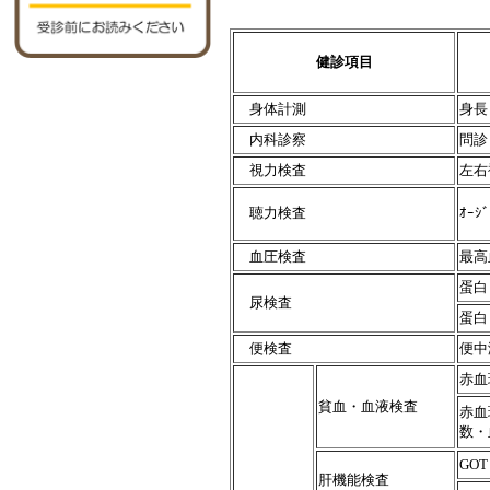
健診項目
身体計測
身長
内科診察
問診
視力検査
左右
ｵｰｼ
聴力検査
血圧検査
最高
蛋白
尿検査
蛋白
便検査
便中
赤血
貧血・血液検査
赤血
数・
GOT
肝機能検査