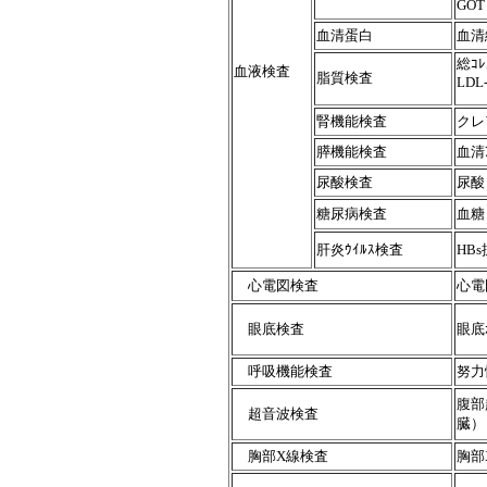
GOT
血清蛋白
血清
総ｺﾚ
血液検査
脂質検査
LDL
腎機能検査
クレ
膵機能検査
血清ｱ
尿酸検査
尿
糖尿病検査
血糖
肝炎ｳｲﾙｽ検査
HB
心電図検査
心電
眼底検査
眼底
呼吸機能検査
努力
腹部
超音波検査
臓）
胸部X線検査
胸部