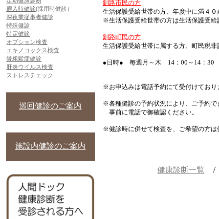
定期健康診断
釧路市民の方
雇入時健診
(採用時健診）
生活保護受給世帯の方、年度中に満４０
深夜業従事者健診
※生活保護受給世帯の方は生活保護受給
特殊健診
特定健診
釧路町民の方
オプション検査
生活保護受給世帯に属する方、町民税非
エキノコックス検査
骨粗鬆症健診
●日時● 毎週月～木 14：00～14：30
肝炎ウイルス検査
ストレスチェック
※お申込みは電話予約にて受付けており
※各種健診の予約状況により、ご予約で
巡回健診のご案内
事前に電話で御確認ください。
※健診時に併せて検査を、ご希望の方は
施設内健診のご案内
健康診断一覧