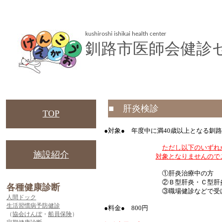
kushiroshi ishikai health center
釧路市医師会健診
■ 肝炎検診
TOP
●対象● 年度中に満40歳以上となる釧
ただし以下のいずれ
施設紹介
対象となりませんので
①肝炎治療中の方
②Ｂ型肝炎・Ｃ型肝炎、両方
各種健康診断
③職場健診などで受ける
人間ドック
生活習慣病予防健診
●料金● 800円
（
協会けんぽ
・
船員保険
）